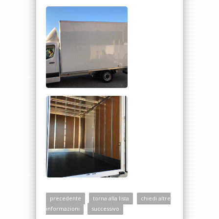
precedente
torna alla lista
chiedi altre
informazioni
successivo