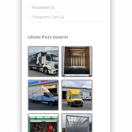
Ribaltabili (5)
Trasporto Cani (2)
Ultimi Post Inseriti
furgone#alluminio
furgoni in alluminio
furgoni in alluminio